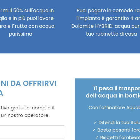
rmi il 50% sull'acqua in
Puoi pagare in comode ra
glia e in più puoi lavare
l'impianto è garantito 4 an
ra e Frutta con acqua
Dolomite HYBRID: acqua pur
purissima
tuo rubinetto di casa
I DA OFFRIRVI
Ti pesa il traspo
A
dell’acqua in botti
Con l'affinatore Aquabi
ivo gratuito, compila il
 un nostro operatore.
✓ Difendi la tua Sal
✓ Basta pesanti fard
✓ Rispetti l'ambien