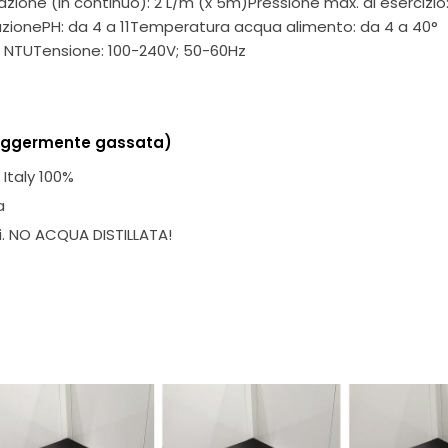
zione (in continuo): 2 L/m (x 5m)Pressione max. di esercizio:
uzionePH: da 4 a 11Temperatura acqua alimento: da 4 a 40°
 1 NTUTensione: 100-240V; 50-60Hz
leggermente gassata)
Italy 100%
a
i. NO ACQUA DISTILLATA!