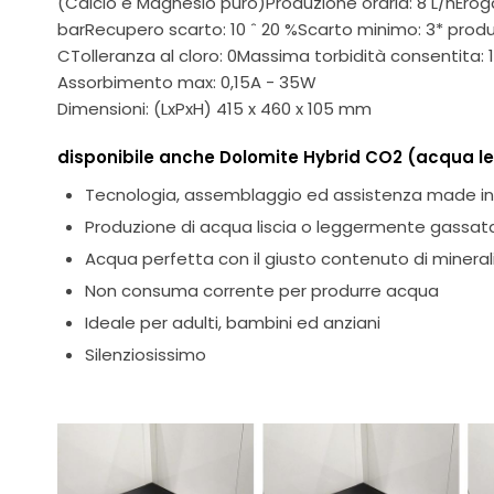
(Calcio e Magnesio puro)Produzione oraria: 8 L/hEroga
barRecupero scarto: 10 ˆ 20 %Scarto minimo: 3* prod
CTolleranza al cloro: 0Massima torbidità consentita:
Assorbimento max: 0,15A - 35W
Dimensioni: (LxPxH) 415 x 460 x 105 mm
disponibile anche Dolomite Hybrid CO2 (acqua 
Tecnologia, assemblaggio ed assistenza made in 
Produzione di acqua liscia o leggermente gassat
Acqua perfetta con il giusto contenuto di mineral
Non consuma corrente per produrre acqua
Ideale per adulti, bambini ed anziani
Silenziosissimo