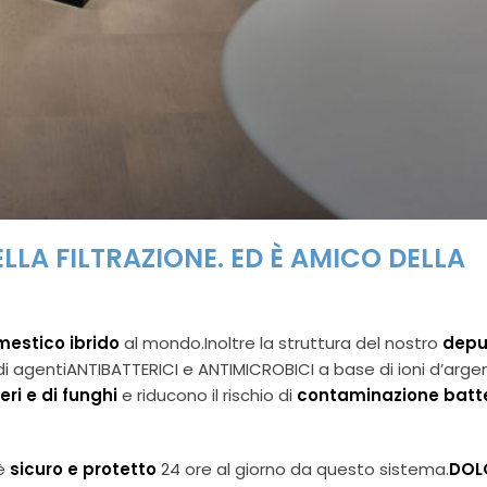
LLA FILTRAZIONE. ED È AMICO DELLA
mestico
ibrido
al mondo.Inoltre la struttura del nostro
depu
 di agentiANTIBATTERICI e ANTIMICROBICI a base di ioni d’arg
eri e di funghi
e riducono il rischio di
contaminazione batt
 è
sicuro e protetto
24 ore al giorno da questo sistema.
DOL