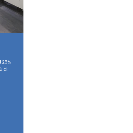
il 25%
ù di