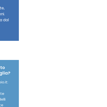
te,
ni.
a dal
rto
glia?
o.it:
ute
elli
te